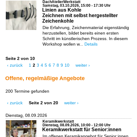
DachAtelierWerkstatt
Samstag, 03.10.2026, 15:00 - 17:30 Uhr
Linien aus Kohle
Zeichnen mit selbst hergestellter
Zeichenkohle
Die Erfahrung, Zeichenmaterial eigenständig
herzustellen, bildet bereits einen ersten
Schritt im künstlerischen Prozess. In diesem
Workshop wollen w...
Details
Seite 2 von 10
‹ zurück
1
2
3
4
5
6
7
8
9
10
weiter ›
Offene, regelmäßige Angebote
200 Termine gefunden
‹ zurück
Seite 2 von 20
weiter ›
Dienstag, 08.09.2026
Keramikwerkstatt
Dienstag, 08.09.2026, 10:00 - 12:00 Uhr
Keramikwerkstatt für Senior:innen
Im offenen Keramikangebot für Senior:innen