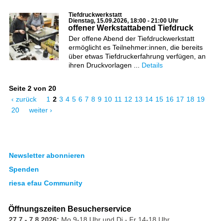
Tiefdruckwerkstatt
Dienstag, 15.09.2026, 18:00 - 21:00 Uhr
offener Werkstattabend Tiefdruck
Der offene Abend der Tiefdruckwerkstatt
ermöglicht es Teilnehmer:innen, die bereits
über etwas Tiefdruckerfahrung verfügen, an
ihren Druckvorlagen ...
Details
Seite 2 von 20
‹ zurück
1
2
3
4
5
6
7
8
9
10
11
12
13
14
15
16
17
18
19
20
weiter ›
Newsletter abonnieren
Spenden
riesa efau Community
Öffnungszeiten Besucherservice
27.7.- 7.8.2026:
Mo 9-18 Uhr und Di - Fr 14-18 Uhr