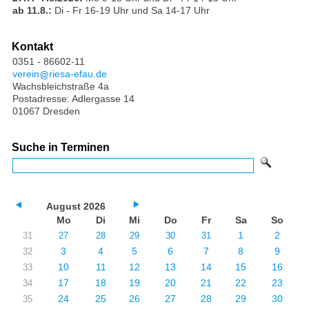
ab 11.8.:
Di - Fr 16-19 Uhr und Sa 14-17 Uhr
Kontakt
0351 - 86602-11
verein
riesa-efau.de
Wachsbleichstraße 4a
Postadresse: Adlergasse 14
01067 Dresden
Suche in Terminen
August 2026
Mo
Di
Mi
Do
Fr
Sa
So
1
2
31
27
28
29
30
31
3
4
5
6
7
8
9
32
10
11
12
13
14
15
16
33
17
18
19
20
21
22
23
34
24
25
26
27
28
29
30
35