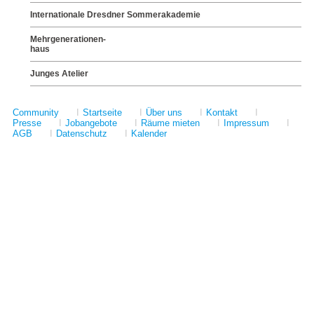
Internationale Dresdner Sommerakademie
Mehrgenerationen-
haus
Junges Atelier
Community
I
Startseite
I
Über uns
I
Kontakt
I
Presse
I
Jobangebote
I
Räume mieten
I
Impressum
I
AGB
I
Datenschutz
I
Kalender