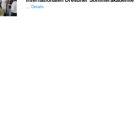
Internationalen Dresdner Sommerakademie
...
Details