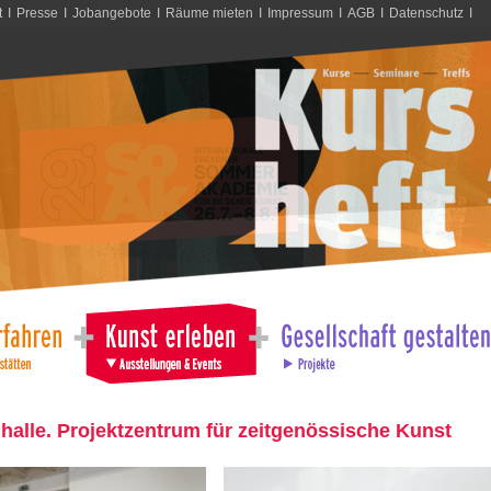
t
I
Presse
I
Jobangebote
I
Räume mieten
I
Impressum
I
AGB
I
Datenschutz
I
halle. Projektzentrum für zeitgenössische Kunst