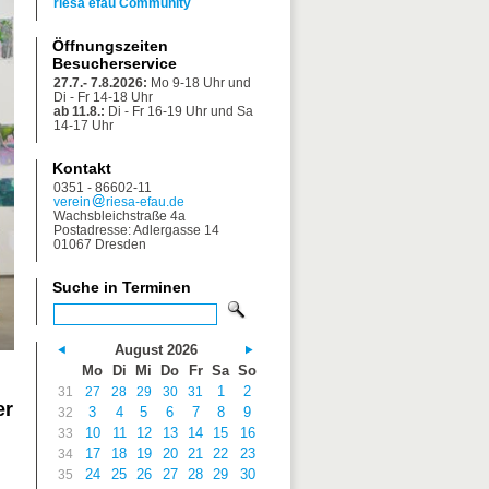
riesa efau Community
Öffnungszeiten
Besucherservice
27.7.- 7.8.2026:
Mo 9-18 Uhr und
Di - Fr 14-18 Uhr
ab 11.8.:
Di - Fr 16-19 Uhr und Sa
14-17 Uhr
Kontakt
0351 - 86602-11
verein
riesa-efau.de
Wachsbleichstraße 4a
Postadresse: Adlergasse 14
01067 Dresden
Suche in Terminen
August 2026
Mo
Di
Mi
Do
Fr
Sa
So
1
2
31
27
28
29
30
31
er
3
4
5
6
7
8
9
32
10
11
12
13
14
15
16
33
17
18
19
20
21
22
23
34
24
25
26
27
28
29
30
35