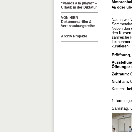
Motorenhal
"Vamos a la playa!" –
4a oder übe
Urlaub in der Diktatur
VON HIER -
Nach zwei W
Dokumentarfilm &
Sommerakade
Veranstaltungsreihe
Neben den 
den Kursen 
Archiv Projekte
zahlreiche 
Teilnehmer:
kuratieren.
Eröffnung
,
Ausstellun
Öffnungsze
Zeitraum:
0
Nicht am:
0
Kosten:
kei
1 Termin g
Samstag, 