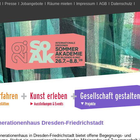
t
I
Presse
I
Jobangebote
I
Räume mieten
I
Impressum
I
AGB
I
Datenschutz
I
erationenhaus Dresden-Friedrichstadt
erationenhaus in Dresden-Friedrichstadt bietet offene Begegnungs- und