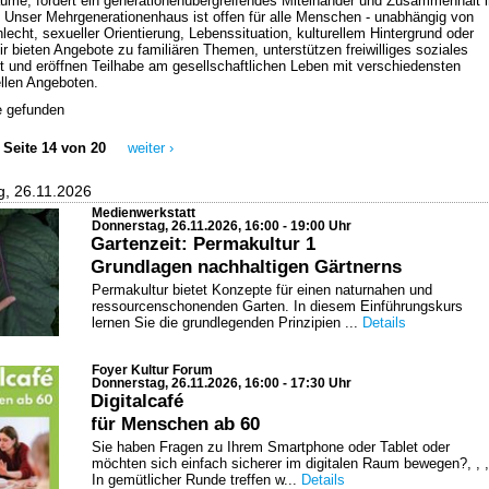
me, fördert ein generationenübergreifendes Miteinander und Zusammenhalt 
 Unser Mehrgenerationenhaus ist offen für alle Menschen - unabhängig von
lecht, sexueller Orientierung, Lebenssituation, kulturellem Hintergrund oder
ir bieten Angebote zu familiären Themen, unterstützen freiwilliges soziales
und eröffnen Teilhabe am gesellschaftlichen Leben mit verschiedensten
ellen Angeboten.
e gefunden
Seite 14 von 20
weiter ›
g, 26.11.2026
Medienwerkstatt
Donnerstag, 26.11.2026, 16:00 - 19:00 Uhr
Gartenzeit: Permakultur 1
Grundlagen nachhaltigen Gärtnerns
Permakultur bietet Konzepte für einen naturnahen und
ressourcenschonenden Garten. In diesem Einführungskurs
lernen Sie die grundlegenden Prinzipien ...
Details
Foyer Kultur Forum
Donnerstag, 26.11.2026, 16:00 - 17:30 Uhr
Digitalcafé
für Menschen ab 60
Sie haben Fragen zu Ihrem Smartphone oder Tablet oder
möchten sich einfach sicherer im digitalen Raum bewegen?, , ,
In gemütlicher Runde treffen w...
Details