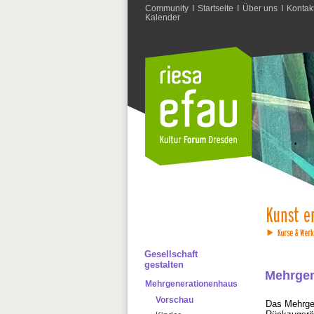
Community
I
Startseite
I
Über uns
I
Kontak
Kalender
Gesellschaft
gestalten
Mehrgen
Mehrgenerationenhaus
Vorschau
Das Mehrgen