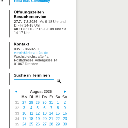
im
riesa efau Community
Öffnungszeiten
Besucherservice
27.7.- 7.8.2026:
Mo 9-18 Uhr und
Di - Fr 14-18 Uhr
ab 11.8.:
Di - Fr 16-19 Uhr und Sa
14-17 Uhr
Kontakt
0351 - 86602-11
verein
riesa-efau.de
Wachsbleichstraße 4a
Postadresse: Adlergasse 14
01067 Dresden
Suche in Terminen
August 2026
Mo
Di
Mi
Do
Fr
Sa
So
1
2
31
27
28
29
30
31
3
4
5
6
7
8
9
32
10
11
12
13
14
15
16
33
17
18
19
20
21
22
23
34
24
25
26
27
28
29
30
35