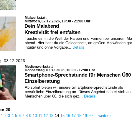
Malwerkstatt
Mittwoch, 02.12.2026, 18:30 - 21:00 Uhr
Dein Malabend
Kreativität frei entfalten
Tauche ein in die Welt der Farben und Formen bei unserem Ma
abend. Hier hast du die Gelegenheit, an großen Malwänden ga
intuitiv und ohne Vorgabe...
Details
g, 03.12.2026
Medienwerkstatt
Donnerstag, 03.12.2026, 10:00 - 12:00 Uhr
Smartphone-Sprechstunde für Menschen Ü60
Einzelberatung
Ab sofort bieten wir unsere Smartphone-Sprechstunde als
persönliche Einzelberatung an. Dieses Angebot richtet sich an
Menschen über 60, die sich gez...
Details
von 20
1
2
3
4
5
6
7
8
9
10
11
12
13
14
15
16
17
18
19
20
weiter ›