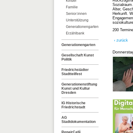
Rückzugsräu
Kinder
Sozialraum.
Familie
Alter, Gesch
Herkunft. W
Senior:innen
Engagement 
Unterstützung
soziokultur
Generationengarten
200 Termin
Erzählbank
‹ zurück
Generationengarten
Donnersta
Gesellschaft Kunst
Politik
Friedrichstädter
Stadtteilfest
Generationenstiftung
Kunst und Kultur
Dresden
IG Historische
Friedrichstadt
AG
Stadtdokumentation
RepairCafé