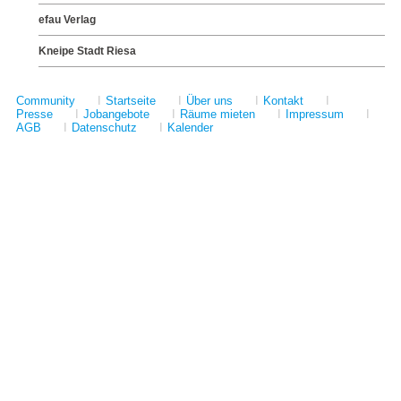
efau Verlag
Kneipe Stadt Riesa
Community
I
Startseite
I
Über uns
I
Kontakt
I
Presse
I
Jobangebote
I
Räume mieten
I
Impressum
I
AGB
I
Datenschutz
I
Kalender