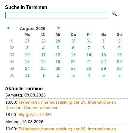
Suche in Terminen
August 2026
Mo
Di
Mi
Do
Fr
Sa
So
1
2
31
27
28
29
30
31
3
4
5
6
7
8
9
32
10
11
12
13
14
15
16
33
17
18
19
20
21
22
23
34
24
25
26
27
28
29
30
35
31
36
1
2
3
4
5
6
Aktuelle Termine
Samstag, 08.08.2026
18:00:
Teilnehmer:innenausstellung der 29. Internationalen
Dresdner Sommerakademie
18:00:
Stip(p)Visite 2026
Montag, 10.08.2026
16:00:
Teilnehmer:innenausstellung der 29. Internationalen