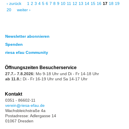
‹ zurück
1
2
3
4
5
6
7
8
9
10
11
12
13
14
15
16
17
18
19
20
weiter ›
Newsletter abonnieren
Spenden
riesa efau Community
Öffnungszeiten Besucherservice
27.7.- 7.8.2026:
Mo 9-18 Uhr und Di - Fr 14-18 Uhr
ab 11.8.:
Di - Fr 16-19 Uhr und Sa 14-17 Uhr
Kontakt
0351 - 86602-11
verein
riesa-efau.de
Wachsbleichstraße 4a
Postadresse: Adlergasse 14
01067 Dresden