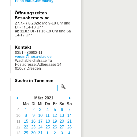
riesa efau Community
Öffnungszeiten
Besucherservice
27.7.- 7.8.2026:
Mo 9-18 Uhr und
Di - Fr 14-18 Uhr
ab 11.8.:
Di - Fr 16-19 Uhr und Sa
14-17 Uhr
Kontakt
0351 - 86602-11
verein
riesa-efau.de
Wachsbleichstraße 4a
Postadresse: Adlergasse 14
01067 Dresden
Suche in Terminen
März 2021
Mo
Di
Mi
Do
Fr
Sa
So
1
2
3
4
5
6
7
9
8
9
10
11
12
13
14
10
15
16
17
18
19
20
21
11
22
23
24
25
26
27
28
12
29
30
31
13
1
2
3
4