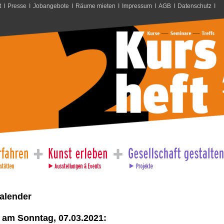
t
I
Presse
I
Jobangebote
I
Räume mieten
I
Impressum
I
AGB
I
Datenschutz
I
alender
 am Sonntag, 07.03.2021: