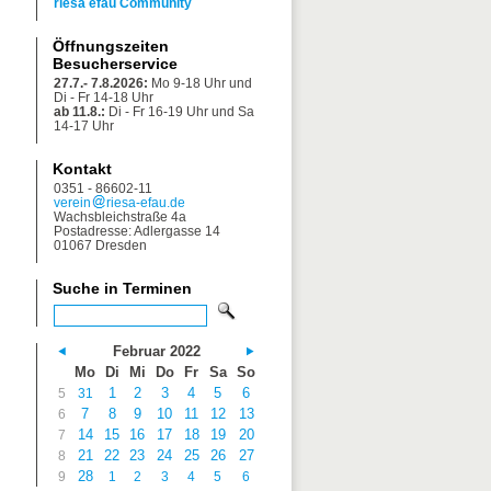
riesa efau Community
Öffnungszeiten
Besucherservice
27.7.- 7.8.2026:
Mo 9-18 Uhr und
Di - Fr 14-18 Uhr
ab 11.8.:
Di - Fr 16-19 Uhr und Sa
14-17 Uhr
Kontakt
0351 - 86602-11
verein
riesa-efau.de
Wachsbleichstraße 4a
Postadresse: Adlergasse 14
01067 Dresden
Suche in Terminen
Februar 2022
Mo
Di
Mi
Do
Fr
Sa
So
1
2
3
4
5
6
5
31
7
8
9
10
11
12
13
6
14
15
16
17
18
19
20
7
21
22
23
24
25
26
27
8
28
9
1
2
3
4
5
6