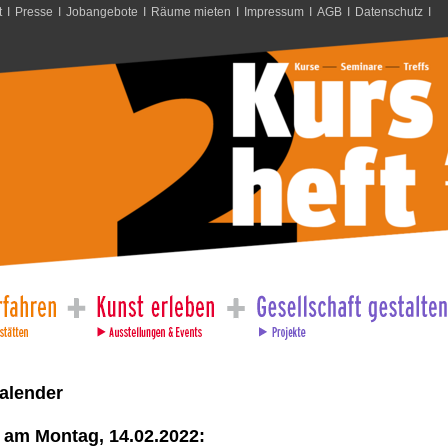
t
I
Presse
I
Jobangebote
I
Räume mieten
I
Impressum
I
AGB
I
Datenschutz
I
alender
 am Montag, 14.02.2022: