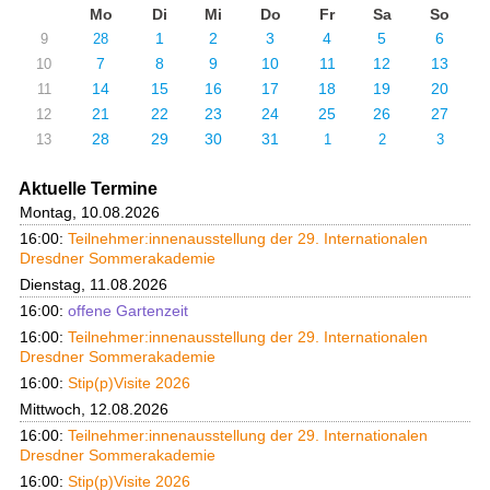
Mo
Di
Mi
Do
Fr
Sa
So
1
2
3
4
5
6
9
28
7
8
9
10
11
12
13
10
14
15
16
17
18
19
20
11
21
22
23
24
25
26
27
12
28
29
30
31
13
1
2
3
Aktuelle Termine
Montag, 10.08.2026
16:00:
Teilnehmer:innenausstellung der 29. Internationalen
Dresdner Sommerakademie
Dienstag, 11.08.2026
16:00:
offene Gartenzeit
16:00:
Teilnehmer:innenausstellung der 29. Internationalen
Dresdner Sommerakademie
16:00:
Stip(p)Visite 2026
Mittwoch, 12.08.2026
16:00:
Teilnehmer:innenausstellung der 29. Internationalen
Dresdner Sommerakademie
16:00:
Stip(p)Visite 2026