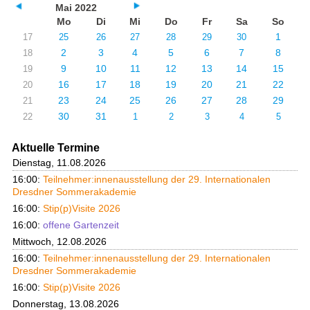
Mai 2022
Mo
Di
Mi
Do
Fr
Sa
So
1
17
25
26
27
28
29
30
2
3
4
5
6
7
8
18
9
10
11
12
13
14
15
19
16
17
18
19
20
21
22
20
23
24
25
26
27
28
29
21
30
31
22
1
2
3
4
5
Aktuelle Termine
Dienstag, 11.08.2026
16:00:
Teilnehmer:innenausstellung der 29. Internationalen
Dresdner Sommerakademie
16:00:
Stip(p)Visite 2026
16:00:
offene Gartenzeit
Mittwoch, 12.08.2026
16:00:
Teilnehmer:innenausstellung der 29. Internationalen
Dresdner Sommerakademie
16:00:
Stip(p)Visite 2026
Donnerstag, 13.08.2026