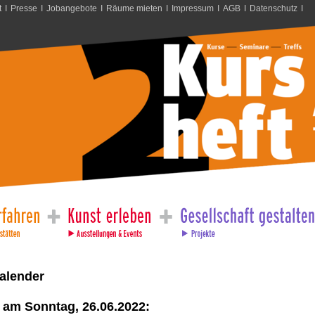
t
I
Presse
I
Jobangebote
I
Räume mieten
I
Impressum
I
AGB
I
Datenschutz
I
alender
 am Sonntag, 26.06.2022: