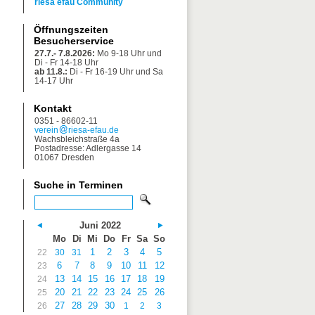
riesa efau Community
Öffnungszeiten
Besucherservice
27.7.- 7.8.2026:
Mo 9-18 Uhr und
Di - Fr 14-18 Uhr
ab 11.8.:
Di - Fr 16-19 Uhr und Sa
14-17 Uhr
Kontakt
0351 - 86602-11
verein
riesa-efau.de
Wachsbleichstraße 4a
Postadresse: Adlergasse 14
01067 Dresden
Suche in Terminen
Juni 2022
Mo
Di
Mi
Do
Fr
Sa
So
1
2
3
4
5
22
30
31
6
7
8
9
10
11
12
23
13
14
15
16
17
18
19
24
20
21
22
23
24
25
26
25
27
28
29
30
26
1
2
3