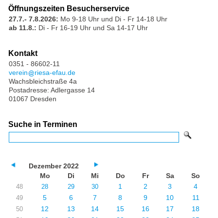
Öffnungszeiten Besucherservice
27.7.- 7.8.2026:
Mo 9-18 Uhr und Di - Fr 14-18 Uhr
ab 11.8.:
Di - Fr 16-19 Uhr und Sa 14-17 Uhr
Kontakt
0351 - 86602-11
verein
riesa-efau.de
Wachsbleichstraße 4a
Postadresse: Adlergasse 14
01067 Dresden
Suche in Terminen
Dezember 2022
Mo
Di
Mi
Do
Fr
Sa
So
1
2
3
4
48
28
29
30
5
6
7
8
9
10
11
49
12
13
14
15
16
17
18
50