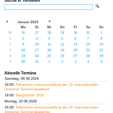
Suche in Terminen
Januar 2023
Mo
Di
Mi
Do
Fr
Sa
So
1
52
26
27
28
29
30
31
2
3
4
5
6
7
8
1
9
10
11
12
13
14
15
2
16
17
18
19
20
21
22
3
23
24
25
26
27
28
29
4
30
31
5
1
2
3
4
5
Aktuelle Termine
Samstag, 08.08.2026
18:00:
Teilnehmer:innenausstellung der 29. Internationalen
Dresdner Sommerakademie
18:00:
Stip(p)Visite 2026
Montag, 10.08.2026
16:00:
Teilnehmer:innenausstellung der 29. Internationalen
Dresdner Sommerakademie