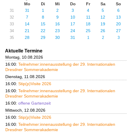
Mo
Di
Mi
Do
Fr
Sa
So
1
2
3
4
5
6
31
31
7
8
9
10
11
12
13
32
14
15
16
17
18
19
20
33
21
22
23
24
25
26
27
34
28
29
30
31
35
1
2
3
Aktuelle Termine
Montag, 10.08.2026
16:00:
Teilnehmer:innenausstellung der 29. Internationalen
Dresdner Sommerakademie
Dienstag, 11.08.2026
16:00:
Stip(p)Visite 2026
16:00:
Teilnehmer:innenausstellung der 29. Internationalen
Dresdner Sommerakademie
16:00:
offene Gartenzeit
Mittwoch, 12.08.2026
16:00:
Stip(p)Visite 2026
16:00:
Teilnehmer:innenausstellung der 29. Internationalen
Dresdner Sommerakademie