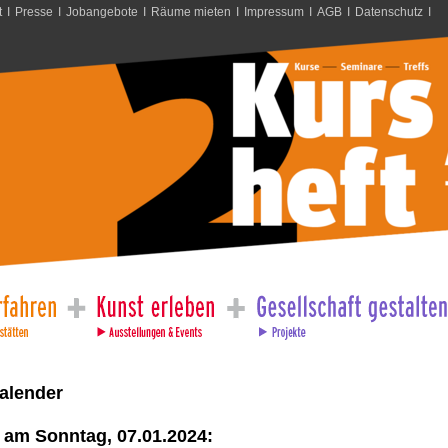
t
I
Presse
I
Jobangebote
I
Räume mieten
I
Impressum
I
AGB
I
Datenschutz
I
alender
 am Sonntag, 07.01.2024: