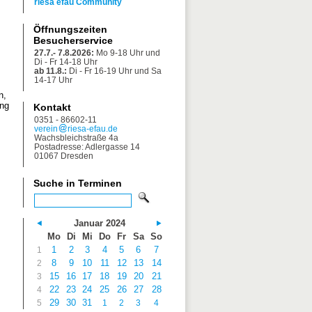
riesa efau Community
Öffnungszeiten
Besucherservice
27.7.- 7.8.2026:
Mo 9-18 Uhr und
Di - Fr 14-18 Uhr
ab 11.8.:
Di - Fr 16-19 Uhr und Sa
14-17 Uhr
n,
ung
Kontakt
0351 - 86602-11
verein
riesa-efau.de
Wachsbleichstraße 4a
Postadresse: Adlergasse 14
01067 Dresden
Suche in Terminen
Januar 2024
Mo
Di
Mi
Do
Fr
Sa
So
1
2
3
4
5
6
7
1
8
9
10
11
12
13
14
2
15
16
17
18
19
20
21
3
22
23
24
25
26
27
28
4
29
30
31
5
1
2
3
4