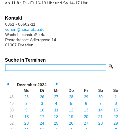
ab 11.8.:
Di - Fr 16-19 Uhr und Sa 14-17 Uhr
Kontakt
0351 - 86602-11
verein
riesa-efau.de
Wachsbleichstraße 4a
Postadresse: Adlergasse 14
01067 Dresden
Suche in Terminen
Dezember 2024
Mo
Di
Mi
Do
Fr
Sa
So
1
48
25
26
27
28
29
30
2
3
4
5
6
7
8
49
9
10
11
12
13
14
15
50
16
17
18
19
20
21
22
51
23
24
25
26
27
28
29
52