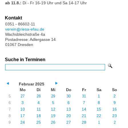
ab 11.8.:
Di - Fr 16-19 Uhr und Sa 14-17 Uhr
Kontakt
0351 - 86602-11
verein
riesa-efau.de
Wachsbleichstraße 4a
Postadresse: Adlergasse 14
01067 Dresden
Suche in Terminen
Februar 2025
Mo
Di
Mi
Do
Fr
Sa
So
1
2
5
27
28
29
30
31
3
4
5
6
7
8
9
6
10
11
12
13
14
15
16
7
17
18
19
20
21
22
23
8
24
25
26
27
28
9
1
2