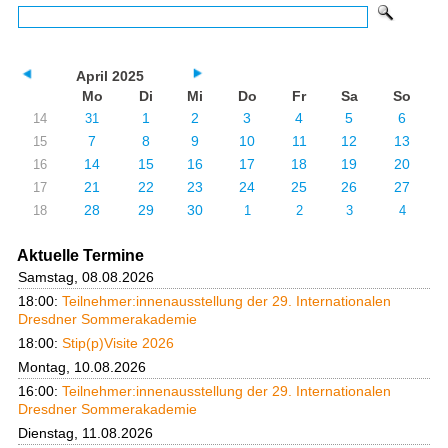
April 2025
Mo
Di
Mi
Do
Fr
Sa
So
1
2
3
4
5
6
14
31
7
8
9
10
11
12
13
15
14
15
16
17
18
19
20
16
21
22
23
24
25
26
27
17
28
29
30
18
1
2
3
4
Aktuelle Termine
Samstag, 08.08.2026
18:00:
Teilnehmer:innenausstellung der 29. Internationalen
Dresdner Sommerakademie
18:00:
Stip(p)Visite 2026
Montag, 10.08.2026
16:00:
Teilnehmer:innenausstellung der 29. Internationalen
Dresdner Sommerakademie
Dienstag, 11.08.2026