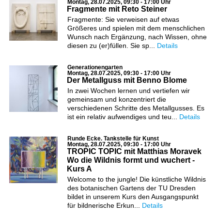
Montag, 28.07.2025, 09:30 - 17:00 Uhr
Fragmente mit Reto Steiner
Fragmente: Sie verweisen auf etwas
Größeres und spielen mit dem menschlichen
Wunsch nach Ergänzung, nach Wissen, ohne
diesen zu (er)füllen. Sie sp...
Details
Generationengarten
Montag, 28.07.2025, 09:30 - 17:00 Uhr
Der Metallguss mit Benno Blome
In zwei Wochen lernen und vertiefen wir
gemeinsam und konzentriert die
verschiedenen Schritte des Metallgusses. Es
ist ein relativ aufwendiges und teu...
Details
Runde Ecke. Tankstelle für Kunst
Montag, 28.07.2025, 09:30 - 17:00 Uhr
TROPIC TOPIC mit Matthias Moravek
Wo die Wildnis formt und wuchert -
Kurs A
Welcome to the jungle! Die künstliche Wildnis
des botanischen Gartens der TU Dresden
bildet in unserem Kurs den Ausgangspunkt
für bildnerische Erkun...
Details