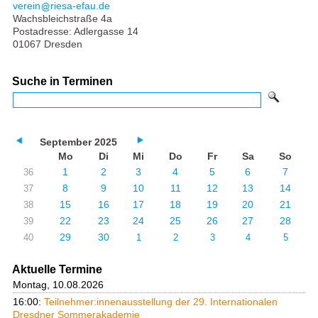
verein
riesa-efau.de
Wachsbleichstraße 4a
Postadresse: Adlergasse 14
01067 Dresden
Suche in Terminen
September 2025
Mo
Di
Mi
Do
Fr
Sa
So
1
2
3
4
5
6
7
36
8
9
10
11
12
13
14
37
15
16
17
18
19
20
21
38
22
23
24
25
26
27
28
39
29
30
40
1
2
3
4
5
Aktuelle Termine
Montag, 10.08.2026
16:00:
Teilnehmer:innenausstellung der 29. Internationalen
Dresdner Sommerakademie