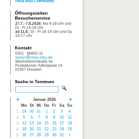
riesa efau Community
Öffnungszeiten
Besucherservice
27.7.- 7.8.2026:
Mo 9-18 Uhr und
,
Di - Fr 14-18 Uhr
ab 11.8.:
Di - Fr 16-19 Uhr und Sa
14-17 Uhr
Kontakt
0351 - 86602-11
verein
riesa-efau.de
Wachsbleichstraße 4a
Postadresse: Adlergasse 14
01067 Dresden
Suche in Terminen
Januar 2026
Mo
Di
Mi
Do
Fr
Sa
So
1
2
3
4
1
29
30
31
5
6
7
8
9
10
11
2
12
13
14
15
16
17
18
3
19
20
21
22
23
24
25
4
26
27
28
29
30
31
5
1