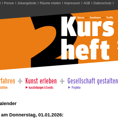
t
I
Presse
I
Jobangebote
I
Räume mieten
I
Impressum
I
AGB
I
Datenschutz
I
alender
 am Donnerstag, 01.01.2026: