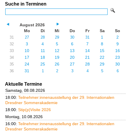
Suche in Terminen
August 2026
Mo
Di
Mi
Do
Fr
Sa
So
1
2
31
27
28
29
30
31
3
4
5
6
7
8
9
32
10
11
12
13
14
15
16
33
17
18
19
20
21
22
23
34
24
25
26
27
28
29
30
35
31
36
1
2
3
4
5
6
Aktuelle Termine
Samstag, 08.08.2026
18:00:
Teilnehmer:innenausstellung der 29. Internationalen
Dresdner Sommerakademie
18:00:
Stip(p)Visite 2026
Montag, 10.08.2026
16:00:
Teilnehmer:innenausstellung der 29. Internationalen
Dresdner Sommerakademie