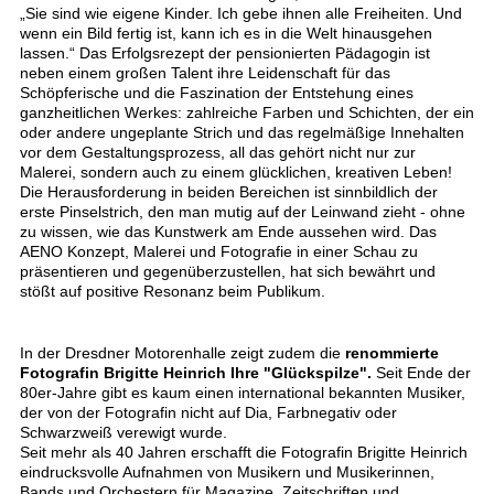
„Sie sind wie eigene Kinder. Ich gebe ihnen alle Freiheiten. Und
wenn ein Bild fertig ist, kann ich es in die Welt hinausgehen
lassen.“ Das Erfolgsrezept der pensionierten Pädagogin ist
neben einem großen Talent ihre Leidenschaft für das
Schöpferische und die Faszination der Entstehung eines
ganzheitlichen Werkes: zahlreiche Farben und Schichten, der ein
oder andere ungeplante Strich und das regelmäßige Innehalten
vor dem Gestaltungsprozess, all das gehört nicht nur zur
Malerei, sondern auch zu einem glücklichen, kreativen Leben!
Die Herausforderung in beiden Bereichen ist sinnbildlich der
erste Pinselstrich, den man mutig auf der Leinwand zieht - ohne
zu wissen, wie das Kunstwerk am Ende aussehen wird. Das
AENO Konzept, Malerei und Fotografie in einer Schau zu
präsentieren und gegenüberzustellen, hat sich bewährt und
stößt auf positive Resonanz beim Publikum.
In der Dresdner Motorenhalle zeigt zudem die
renommierte
Fotografin Brigitte Heinrich Ihre "Glückspilze".
Seit Ende der
80er-Jahre gibt es kaum einen international bekannten Musiker,
der von der Fotografin nicht auf Dia, Farbnegativ oder
Schwarzweiß verewigt wurde.
Seit mehr als 40 Jahren erschafft die Fotografin Brigitte Heinrich
eindrucksvolle Aufnahmen von Musikern und Musikerinnen,
Bands und Orchestern für Magazine, Zeitschriften und