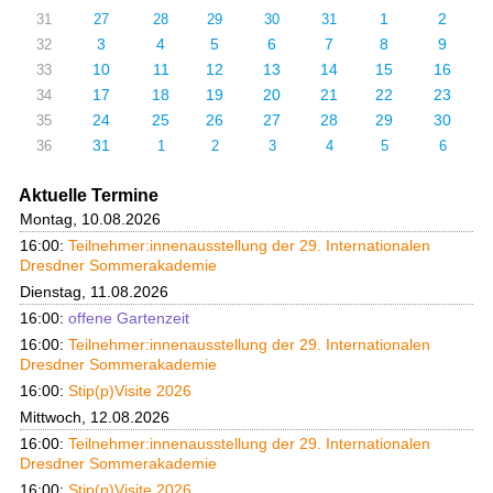
1
2
31
27
28
29
30
31
3
4
5
6
7
8
9
32
10
11
12
13
14
15
16
33
17
18
19
20
21
22
23
34
24
25
26
27
28
29
30
35
31
36
1
2
3
4
5
6
Aktuelle Termine
Montag, 10.08.2026
16:00:
Teilnehmer:innenausstellung der 29. Internationalen
Dresdner Sommerakademie
Dienstag, 11.08.2026
16:00:
offene Gartenzeit
16:00:
Teilnehmer:innenausstellung der 29. Internationalen
Dresdner Sommerakademie
16:00:
Stip(p)Visite 2026
Mittwoch, 12.08.2026
16:00:
Teilnehmer:innenausstellung der 29. Internationalen
Dresdner Sommerakademie
16:00:
Stip(p)Visite 2026