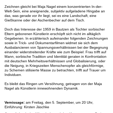
Zeichnen gleicht bei Maja Nagel einem konzentrierten In-der-
Welt-Sein, eine aneignende, subjektiv aufgeladene Hingabe an
das, was gerade vor ihr liegt, sei es eine Landschaft, eine
Gießkanne oder der Aschenbecher auf dem Tisch.
Doch das Interesse der 1959 in Bautzen als Tochter sorbischer
Eltern geborenen Künstlerin erschöpft sich nicht im alltäglich
Gegebenen. In erzählerisch aufeinander folgenden Zeichnungen
sowie in Trick- und Dokumentarfilmen widmet sie sich dem
Ausbalancieren von Spannungsverhältnissen bei der Begegnung
einander widerstreitender Kräfte wie zum Beispiel: Frau trifft auf
Mann, sorbische Tradition und Identität geraten in Konfrontation
mit deutschen Mehrheitsverhältnissen und Globalisierung, oder
die Neigung, in Kriegszeiten Menschenopfer als gleichförmige,
zu Schemen stilisierte Masse zu betrachten, trifft auf Trauer um
Individuen.
Es bleibt das Ringen um Versöhnung, getragen von der Maja
Nagel als Künstlerin innewohnenden Dynamik.
Vernissage:
am Freitag, den 5. September, um 20 Uhr,
Einführung: Kirsten Jäschke