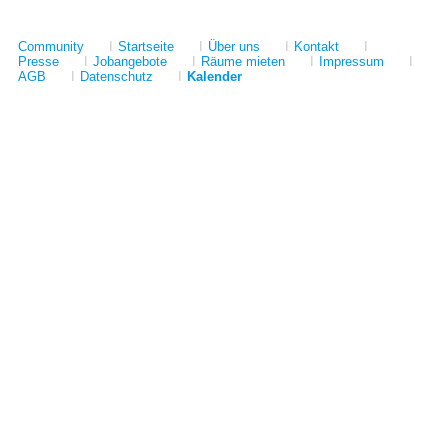
Community
I
Startseite
I
Über uns
I
Kontakt
I
Presse
I
Jobangebote
I
Räume mieten
I
Impressum
I
AGB
I
Datenschutz
I
Kalender