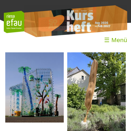
☰ Menü