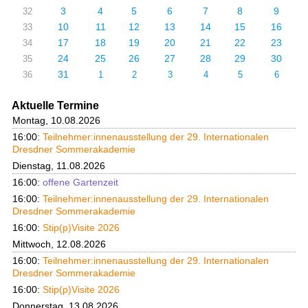
3
4
5
6
7
8
9
32
10
11
12
13
14
15
16
33
17
18
19
20
21
22
23
34
24
25
26
27
28
29
30
35
31
36
1
2
3
4
5
6
Aktuelle Termine
Montag, 10.08.2026
16:00:
Teilnehmer:innenausstellung der 29. Internationalen
Dresdner Sommerakademie
Dienstag, 11.08.2026
16:00:
offene Gartenzeit
16:00:
Teilnehmer:innenausstellung der 29. Internationalen
Dresdner Sommerakademie
16:00:
Stip(p)Visite 2026
Mittwoch, 12.08.2026
16:00:
Teilnehmer:innenausstellung der 29. Internationalen
Dresdner Sommerakademie
16:00:
Stip(p)Visite 2026
Donnerstag, 13.08.2026