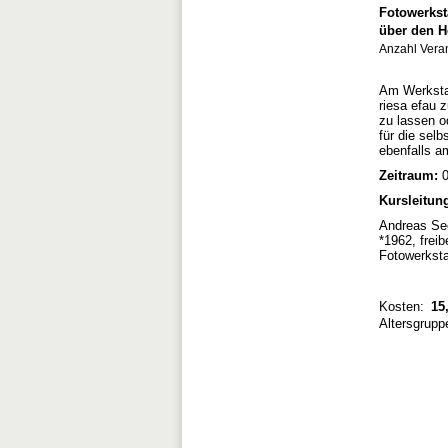
Fotowerkst
über den Ho
Anzahl Vera
Am Werkstat
riesa efau 
zu lassen o
für die sel
ebenfalls 
Zeitraum:
0
Kursleitun
Andreas See
*1962, freib
Fotowerksta
Kosten:
15,
Altersgrupp