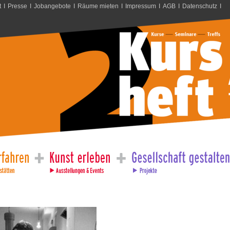
t
I
Presse
I
Jobangebote
I
Räume mieten
I
Impressum
I
AGB
I
Datenschutz
I