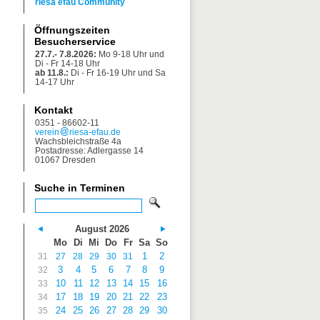
riesa efau Community
Öffnungszeiten
Besucherservice
27.7.- 7.8.2026:
Mo 9-18 Uhr und
Di - Fr 14-18 Uhr
ab 11.8.:
Di - Fr 16-19 Uhr und Sa
14-17 Uhr
Kontakt
0351 - 86602-11
verein
riesa-efau.de
Wachsbleichstraße 4a
Postadresse: Adlergasse 14
01067 Dresden
Suche in Terminen
August 2026
Mo
Di
Mi
Do
Fr
Sa
So
1
2
31
27
28
29
30
31
3
4
5
6
7
8
9
32
10
11
12
13
14
15
16
33
17
18
19
20
21
22
23
34
24
25
26
27
28
29
30
35