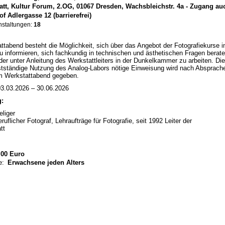
att, Kultur Forum, 2.OG, 01067 Dresden, Wachsbleichstr. 4a - Zugang au
f Adlergasse 12 (barrierefrei)
nstaltungen:
18
tabend besteht die Möglichkeit, sich über das Angebot der Fotografiekurse 
zu informieren, sich fachkundig in technischen und ästhetischen Fragen berat
der unter Anleitung des Werkstattleiters in der Dunkelkammer zu arbeiten. Die
bstständige Nutzung des Analog-Labors nötige Einweisung wird nach Absprach
am Werkstattabend gegeben.
3.03.2026 – 30.06.2026
g:
liger
eruflicher Fotograf, Lehraufträge für Fotografie, seit 1992 Leiter der
tt
00 Euro
e:
Erwachsene jeden Alters