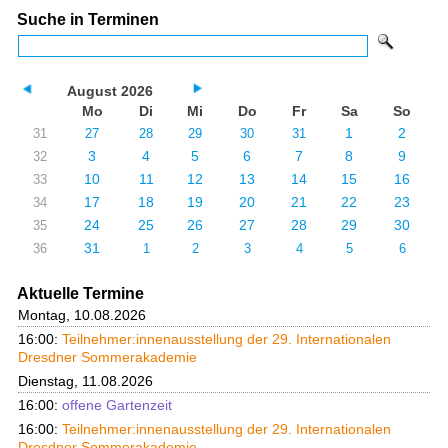
Suche in Terminen
August 2026
Mo
Di
Mi
Do
Fr
Sa
So
1
2
31
27
28
29
30
31
3
4
5
6
7
8
9
32
10
11
12
13
14
15
16
33
17
18
19
20
21
22
23
34
24
25
26
27
28
29
30
35
31
36
1
2
3
4
5
6
Aktuelle Termine
Montag, 10.08.2026
16:00:
Teilnehmer:innenausstellung der 29. Internationalen
Dresdner Sommerakademie
Dienstag, 11.08.2026
16:00:
offene Gartenzeit
16:00:
Teilnehmer:innenausstellung der 29. Internationalen
Dresdner Sommerakademie