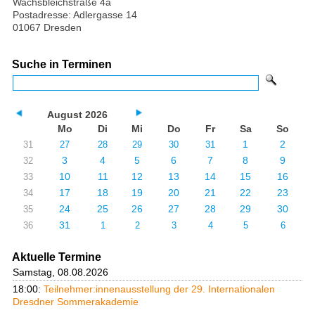
Wachsbleichstraße 4a
Postadresse: Adlergasse 14
01067 Dresden
Suche in Terminen
August 2026
Mo
Di
Mi
Do
Fr
Sa
So
1
2
31
27
28
29
30
31
3
4
5
6
7
8
9
32
10
11
12
13
14
15
16
33
17
18
19
20
21
22
23
34
24
25
26
27
28
29
30
35
31
36
1
2
3
4
5
6
Aktuelle Termine
Samstag, 08.08.2026
18:00:
Teilnehmer:innenausstellung der 29. Internationalen
Dresdner Sommerakademie