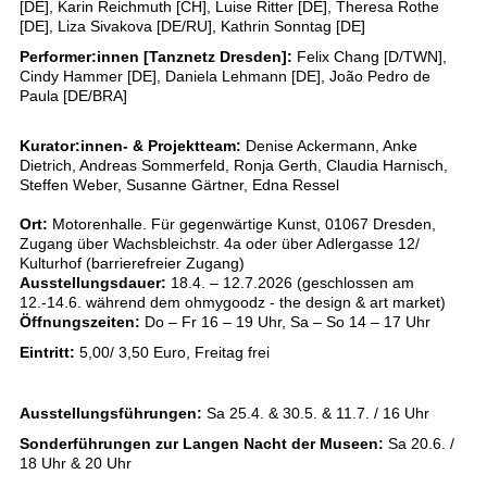
[DE], Karin Reichmuth [CH], Luise Ritter [DE], Theresa Rothe
[DE], Liza Sivakova [DE/RU], Kathrin Sonntag [DE]
Performer:innen [Tanznetz Dresden]:
Felix Chang [D/TWN],
Cindy Hammer [DE], Daniela Lehmann [DE], João Pedro de
Paula [DE/BRA]
Kurator:innen- & Projektteam:
Denise Ackermann, Anke
Dietrich, Andreas Sommerfeld, Ronja Gerth, Claudia Harnisch,
Steffen Weber, Susanne Gärtner, Edna Ressel
Ort:
Motorenhalle. Für gegenwärtige Kunst, 01067 Dresden,
Zugang über Wachsbleichstr. 4a oder über Adlergasse 12/
Kulturhof (barrierefreier Zugang)
Ausstellungsdauer:
18.4. – 12.7.2026 (geschlossen am
12.-14.6. während dem ohmygoodz - the design & art market)
Öffnungszeiten:
Do – Fr 16 – 19 Uhr, Sa – So 14 – 17 Uhr
Eintritt:
5,00/ 3,50 Euro, Freitag frei
Ausstellungsführungen:
Sa 25.4. & 30.5. & 11.7. / 16 Uhr
Sonderführungen zur Langen Nacht der Museen:
Sa 20.6. /
18 Uhr & 20 Uhr