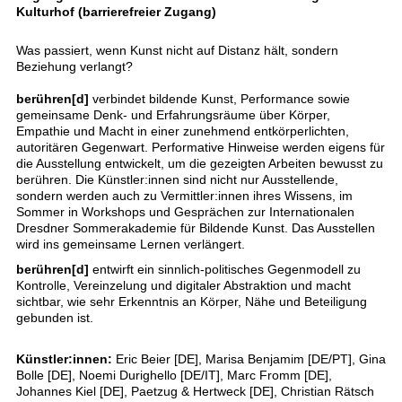
Kulturhof (barrierefreier Zugang)
Was passiert, wenn Kunst nicht auf Distanz hält, sondern
Beziehung verlangt?
berühren[d]
verbindet bildende Kunst, Performance sowie
gemeinsame Denk- und Erfahrungsräume über Körper,
Empathie und Macht in einer zunehmend entkörperlichten,
autoritären Gegenwart. Performative Hinweise werden eigens für
die Ausstellung entwickelt, um die gezeigten Arbeiten bewusst zu
berühren. Die Künstler:innen sind nicht nur Ausstellende,
sondern werden auch zu Vermittler:innen ihres Wissens, im
Sommer in Workshops und Gesprächen zur Internationalen
Dresdner Sommerakademie für Bildende Kunst. Das Ausstellen
wird ins gemeinsame Lernen verlängert.
berühren[d]
entwirft ein sinnlich-politisches Gegenmodell zu
Kontrolle, Vereinzelung und digitaler Abstraktion und macht
sichtbar, wie sehr Erkenntnis an Körper, Nähe und Beteiligung
gebunden ist.
Künstler:innen:
Eric Beier [DE], Marisa Benjamim [DE/PT], Gina
Bolle [DE], Noemi Durighello [DE/IT], Marc Fromm [DE],
Johannes Kiel [DE], Paetzug & Hertweck [DE], Christian Rätsch