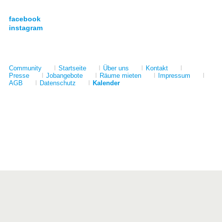
facebook
instagram
Community
I
Startseite
I
Über uns
I
Kontakt
I
Presse
I
Jobangebote
I
Räume mieten
I
Impressum
I
AGB
I
Datenschutz
I
Kalender
Förderer
Kulturstiftung des Freistaates Sachsen