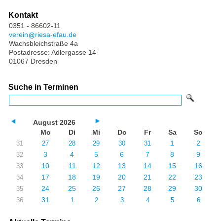
Kontakt
0351 - 86602-11
verein
riesa-efau.de
Wachsbleichstraße 4a
Postadresse: Adlergasse 14
01067 Dresden
Suche in Terminen
August 2026
Mo
Di
Mi
Do
Fr
Sa
So
1
2
31
27
28
29
30
31
3
4
5
6
7
8
9
32
10
11
12
13
14
15
16
33
17
18
19
20
21
22
23
34
24
25
26
27
28
29
30
35
31
36
1
2
3
4
5
6