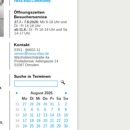
riesa efau Community
Öffnungszeiten
Besucherservice
27.7.- 7.8.2026:
Mo 9-18 Uhr und
Di - Fr 14-18 Uhr
ab 11.8.:
Di - Fr 16-19 Uhr und Sa
14-17 Uhr
Kontakt
0351 - 86602-11
verein
riesa-efau.de
Wachsbleichstraße 4a
Postadresse: Adlergasse 14
01067 Dresden
Suche in Terminen
r.
August 2026
Mo
Di
Mi
Do
Fr
Sa
So
1
2
31
27
28
29
30
31
3
4
5
6
7
8
9
32
10
11
12
13
14
15
16
33
17
18
19
20
21
22
23
34
lt,
24
25
26
27
28
29
30
35