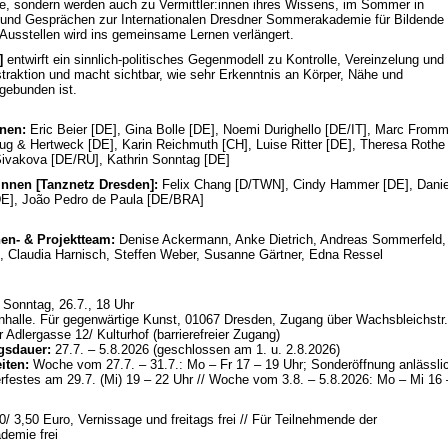
e, sondern werden auch zu Vermittler:innen ihres Wissens, im Sommer in
und Gesprächen zur Internationalen Dresdner Sommerakademie für Bildende
Ausstellen wird ins gemeinsame Lernen verlängert.
d]
entwirft ein sinnlich-politisches Gegenmodell zu Kontrolle, Vereinzelung und
bstraktion und macht sichtbar, wie sehr Erkenntnis an Körper, Nähe und
 gebunden ist.
nnen:
Eric Beier [DE], Gina Bolle [DE], Noemi Durighello [DE/IT], Marc From
ug & Hertweck [DE], Karin Reichmuth [CH], Luise Ritter [DE], Theresa Rothe
Sivakova [DE/RU], Kathrin Sonntag [DE]
innen [Tanznetz Dresden]:
Felix Chang [D/TWN], Cindy Hammer [DE], Danie
E], João Pedro de Paula [DE/BRA]
nen- & Projektteam:
Denise Ackermann, Anke Dietrich, Andreas Sommerfeld,
, Claudia Harnisch, Steffen Weber, Susanne Gärtner, Edna Ressel
e
Sonntag, 26.7., 18 Uhr
halle. Für gegenwärtige Kunst, 01067 Dresden, Zugang über Wachsbleichstr.
 Adlergasse 12/ Kulturhof (barrierefreier Zugang)
gsdauer:
27.7. – 5.8.2026 (geschlossen am 1. u. 2.8.2026)
iten:
Woche vom 27.7. – 31.7.: Mo – Fr 17 – 19 Uhr; Sonderöffnung anlässli
estes am 29.7. (Mi) 19 – 22 Uhr // Woche vom 3.8. – 5.8.2026: Mo – Mi 16 
0/ 3,50 Euro, Vernissage und freitags frei // Für Teilnehmende der
emie frei