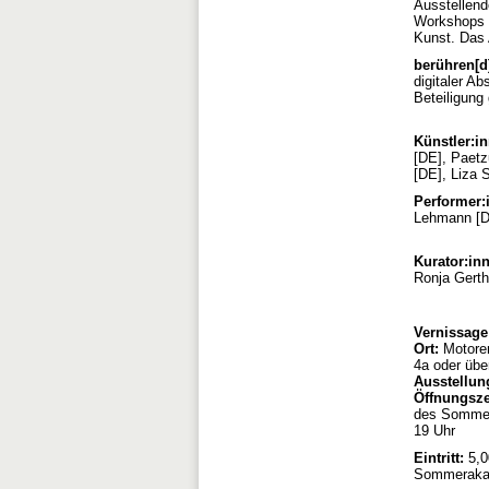
Ausstellend
Workshops 
Kunst. Das 
berühren[
digitaler A
Beteiligung
Künstler:i
[DE], Paetz
[DE], Liza 
Performer:
Lehmann [D
Kurator:in
Ronja Gerth
Vernissag
Ort:
Motoren
4a oder über
Ausstellun
Öffnungsze
des Sommerf
19 Uhr
Eintritt:
5,0
Sommerakad