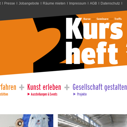
t
I
Presse
I
Jobangebote
I
Räume mieten
I
Impressum
I
AGB
I
Datenschutz
I