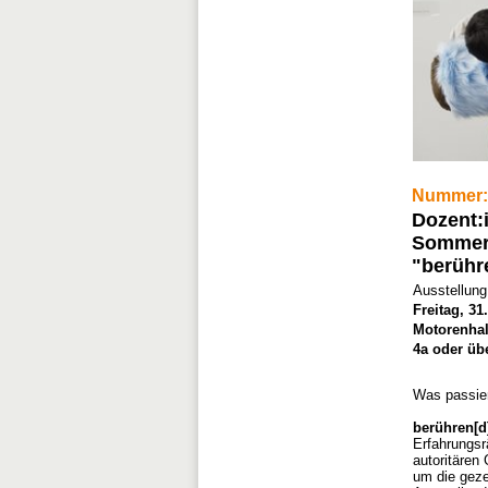
Nummer:
Dozent:
Sommer
"berühr
Ausstellung
Freitag, 31
Motorenhal
4a oder übe
Was passier
berühren[
Erfahrungsr
autoritären
um die geze