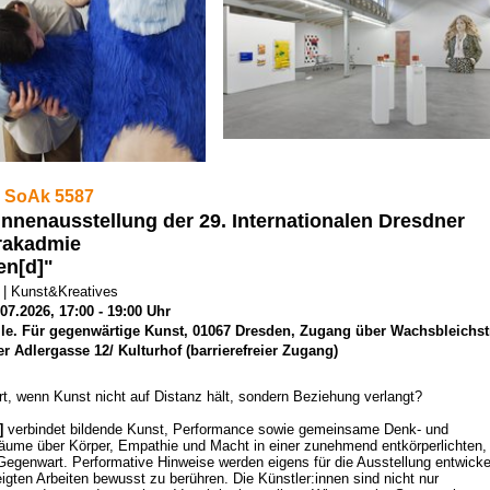
 SoAk 5587
innenausstellung der 29. Internationalen Dresdner
akadmie
en[d]"
 | Kunst&Kreatives
.07.2026, 17:00 - 19:00 Uhr
le. Für gegenwärtige Kunst, 01067 Dresden, Zugang über Wachsbleichst
r Adlergasse 12/ Kulturhof (barrierefreier Zugang)
t, wenn Kunst nicht auf Distanz hält, sondern Beziehung verlangt?
d]
verbindet bildende Kunst, Performance sowie gemeinsame Denk- und
äume über Körper, Empathie und Macht in einer zunehmend entkörperlichten,
 Gegenwart. Performative Hinweise werden eigens für die Ausstellung entwicke
igten Arbeiten bewusst zu berühren. Die Künstler:innen sind nicht nur