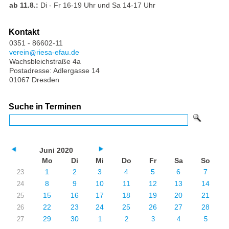
ab 11.8.:
Di - Fr 16-19 Uhr und Sa 14-17 Uhr
Kontakt
0351 - 86602-11
verein
riesa-efau.de
Wachsbleichstraße 4a
Postadresse: Adlergasse 14
01067 Dresden
Suche in Terminen
Juni 2020
Mo
Di
Mi
Do
Fr
Sa
So
1
2
3
4
5
6
7
23
8
9
10
11
12
13
14
24
15
16
17
18
19
20
21
25
22
23
24
25
26
27
28
26
29
30
27
1
2
3
4
5