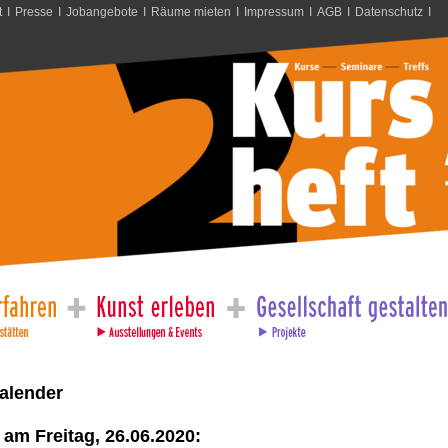
t
I
Presse
I
Jobangebote
I
Räume mieten
I
Impressum
I
AGB
I
Datenschutz
I
alender
am Freitag, 26.06.2020: