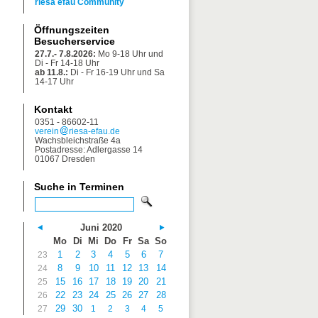
riesa efau Community
Öffnungszeiten
Besucherservice
27.7.- 7.8.2026:
Mo 9-18 Uhr und
Di - Fr 14-18 Uhr
ab 11.8.:
Di - Fr 16-19 Uhr und Sa
14-17 Uhr
Kontakt
0351 - 86602-11
verein
riesa-efau.de
Wachsbleichstraße 4a
Postadresse: Adlergasse 14
01067 Dresden
Suche in Terminen
Juni 2020
Mo
Di
Mi
Do
Fr
Sa
So
1
2
3
4
5
6
7
23
8
9
10
11
12
13
14
24
15
16
17
18
19
20
21
25
22
23
24
25
26
27
28
26
29
30
27
1
2
3
4
5