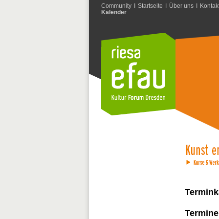
Community
I
Startseite
I
Über uns
I
Kontak
Kalender
Termink
Termine 