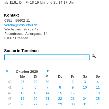
ab 11.8.:
Di - Fr 16-19 Uhr und Sa 14-17 Uhr
Kontakt
0351 - 86602-11
verein
riesa-efau.de
Wachsbleichstraße 4a
Postadresse: Adlergasse 14
01067 Dresden
Suche in Terminen
Oktober 2020
Mo
Di
Mi
Do
Fr
Sa
So
1
2
3
4
40
28
29
30
5
6
7
8
9
10
11
41
12
13
14
15
16
17
18
42
19
20
21
22
23
24
25
43
26
27
28
29
30
31
44
1