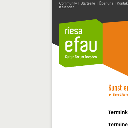
Community
I
Startseite
I
Über uns
I
Kontak
Kalender
Termink
Termine 