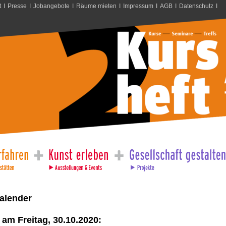
t
I
Presse
I
Jobangebote
I
Räume mieten
I
Impressum
I
AGB
I
Datenschutz
I
alender
am Freitag, 30.10.2020: