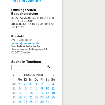
riesa efau Community
Öffnungszeiten
Besucherservice
27.7.- 7.8.2026:
Mo 9-18 Uhr und
Di - Fr 14-18 Uhr
ab 11.8.:
Di - Fr 16-19 Uhr und Sa
14-17 Uhr
Kontakt
0351 - 86602-11
verein
riesa-efau.de
Wachsbleichstraße 4a
Postadresse: Adlergasse 14
01067 Dresden
Suche in Terminen
Oktober 2020
Mo
Di
Mi
Do
Fr
Sa
So
1
2
3
4
40
28
29
30
5
6
7
8
9
10
11
41
12
13
14
15
16
17
18
42
19
20
21
22
23
24
25
43
26
27
28
29
30
31
44
1