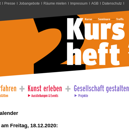
t
I
Presse
I
Jobangebote
I
Räume mieten
I
Impressum
I
AGB
I
Datenschutz
I
alender
am Freitag, 18.12.2020: