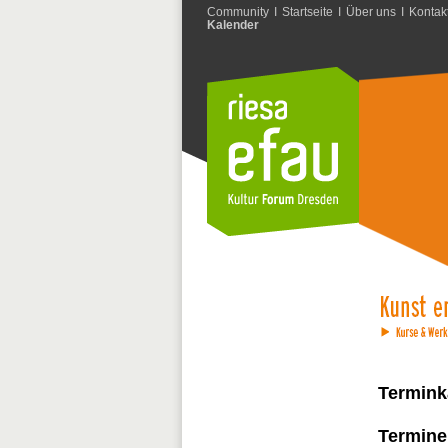
Community
I
Startseite
I
Über uns
I
Kontak
Kalender
Termink
Termine 