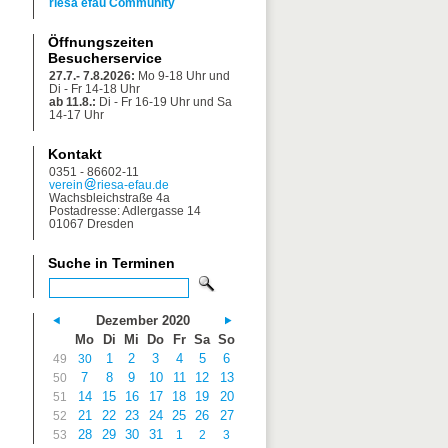
riesa efau Community
Öffnungszeiten
Besucherservice
27.7.- 7.8.2026:
Mo 9-18 Uhr und
Di - Fr 14-18 Uhr
ab 11.8.:
Di - Fr 16-19 Uhr und Sa
14-17 Uhr
Kontakt
0351 - 86602-11
verein
riesa-efau.de
Wachsbleichstraße 4a
Postadresse: Adlergasse 14
01067 Dresden
Suche in Terminen
Dezember 2020
Mo
Di
Mi
Do
Fr
Sa
So
1
2
3
4
5
6
49
30
7
8
9
10
11
12
13
50
14
15
16
17
18
19
20
51
21
22
23
24
25
26
27
52
28
29
30
31
53
1
2
3