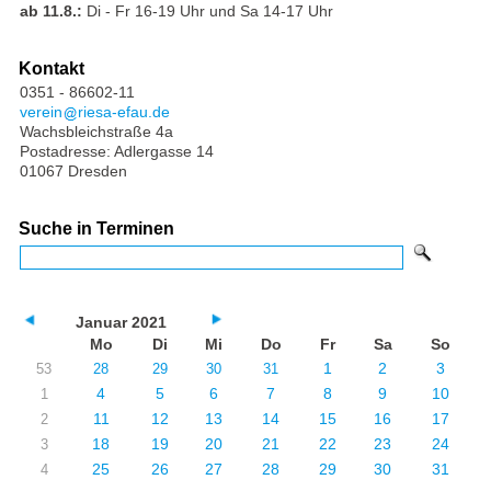
ab 11.8.:
Di - Fr 16-19 Uhr und Sa 14-17 Uhr
Kontakt
0351 - 86602-11
verein
riesa-efau.de
Wachsbleichstraße 4a
Postadresse: Adlergasse 14
01067 Dresden
Suche in Terminen
Januar 2021
Mo
Di
Mi
Do
Fr
Sa
So
1
2
3
53
28
29
30
31
4
5
6
7
8
9
10
1
11
12
13
14
15
16
17
2
18
19
20
21
22
23
24
3
25
26
27
28
29
30
31
4