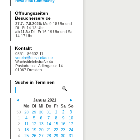
riesa efau Community
Öffnungszeiten
Besucherservice
27.7.- 7.8.2026:
Mo 9-18 Uhr und
Di - Fr 14-18 Uhr
ab 11.8.:
Di - Fr 16-19 Uhr und Sa
14-17 Uhr
Kontakt
0351 - 86602-11
verein
riesa-efau.de
Wachsbleichstraße 4a
Postadresse: Adlergasse 14
01067 Dresden
Suche in Terminen
Januar 2021
Mo
Di
Mi
Do
Fr
Sa
So
1
2
3
53
28
29
30
31
4
5
6
7
8
9
10
1
11
12
13
14
15
16
17
2
18
19
20
21
22
23
24
3
25
26
27
28
29
30
31
4