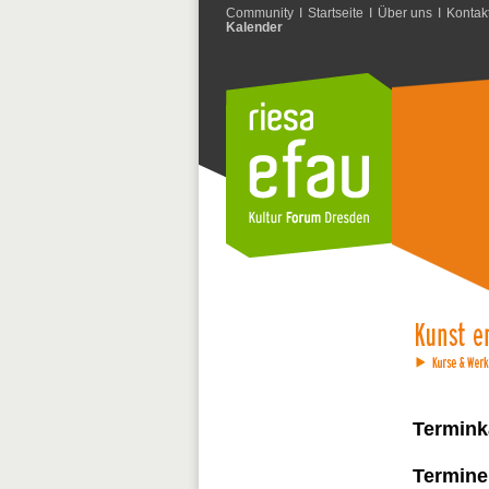
Community
I
Startseite
I
Über uns
I
Kontak
Kalender
Termink
Termine 