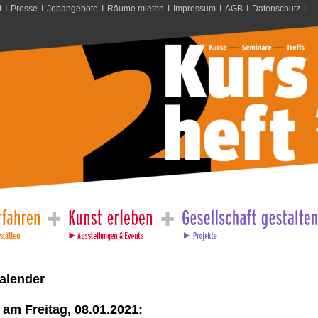
t
I
Presse
I
Jobangebote
I
Räume mieten
I
Impressum
I
AGB
I
Datenschutz
I
alender
am Freitag, 08.01.2021: