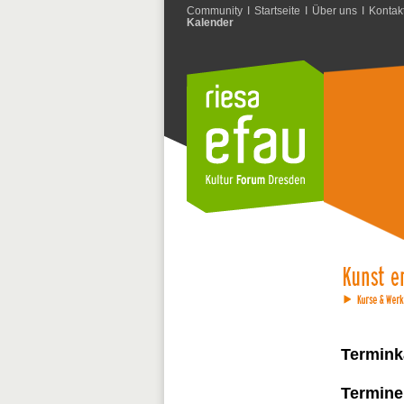
Community
I
Startseite
I
Über uns
I
Kontak
Kalender
Termink
Termine 