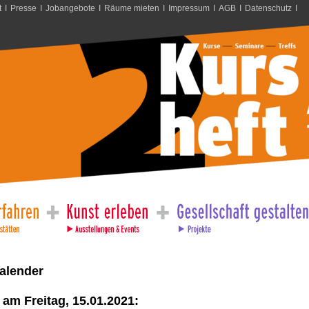
t
I
Presse
I
Jobangebote
I
Räume mieten
I
Impressum
I
AGB
I
Datenschutz
I
alender
am Freitag, 15.01.2021: