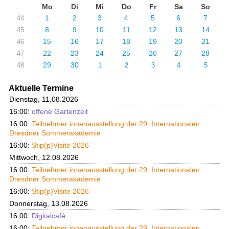
Mo
Di
Mi
Do
Fr
Sa
So
1
2
3
4
5
6
7
44
8
9
10
11
12
13
14
45
15
16
17
18
19
20
21
46
22
23
24
25
26
27
28
47
29
30
48
1
2
3
4
5
Aktuelle Termine
Dienstag, 11.08.2026
16:00:
offene Gartenzeit
16:00:
Teilnehmer:innenausstellung der 29. Internationalen
Dresdner Sommerakademie
16:00:
Stip(p)Visite 2026
Mittwoch, 12.08.2026
16:00:
Teilnehmer:innenausstellung der 29. Internationalen
Dresdner Sommerakademie
16:00:
Stip(p)Visite 2026
Donnerstag, 13.08.2026
16:00:
Digitalcafé
16:00:
Teilnehmer:innenausstellung der 29. Internationalen