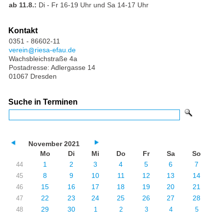
ab 11.8.:
Di - Fr 16-19 Uhr und Sa 14-17 Uhr
Kontakt
0351 - 86602-11
verein
riesa-efau.de
Wachsbleichstraße 4a
Postadresse: Adlergasse 14
01067 Dresden
Suche in Terminen
November 2021
Mo
Di
Mi
Do
Fr
Sa
So
1
2
3
4
5
6
7
44
8
9
10
11
12
13
14
45
15
16
17
18
19
20
21
46
22
23
24
25
26
27
28
47
29
30
48
1
2
3
4
5