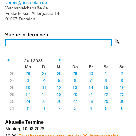
verein
riesa-efau.de
Wachsbleichstraße 4a
Postadresse: Adlergasse 14
01067 Dresden
Suche in Terminen
Juli 2023
Mo
Di
Mi
Do
Fr
Sa
So
1
2
26
26
27
28
29
30
3
4
5
6
7
8
9
27
10
11
12
13
14
15
16
28
17
18
19
20
21
22
23
29
24
25
26
27
28
29
30
30
31
31
1
2
3
4
5
6
Aktuelle Termine
Montag, 10.08.2026