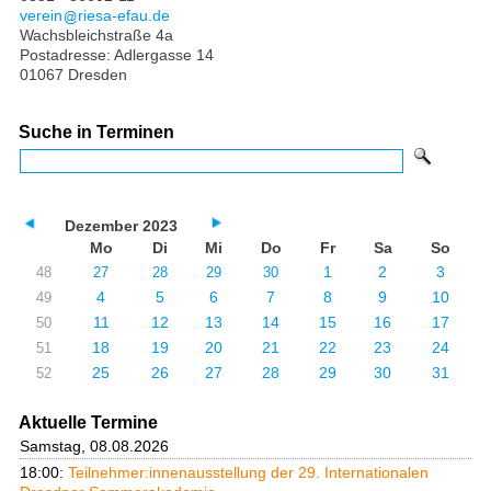
verein
riesa-efau.de
Wachsbleichstraße 4a
Postadresse: Adlergasse 14
01067 Dresden
Suche in Terminen
Dezember 2023
Mo
Di
Mi
Do
Fr
Sa
So
1
2
3
48
27
28
29
30
4
5
6
7
8
9
10
49
11
12
13
14
15
16
17
50
18
19
20
21
22
23
24
51
25
26
27
28
29
30
31
52
Aktuelle Termine
Samstag, 08.08.2026
18:00:
Teilnehmer:innenausstellung der 29. Internationalen