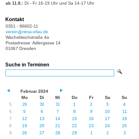
ab 11.8.:
Di - Fr 16-19 Uhr und Sa 14-17 Uhr
Kontakt
0351 - 86602-11
verein
riesa-efau.de
Wachsbleichstraße 4a
Postadresse: Adlergasse 14
01067 Dresden
Suche in Terminen
Februar 2024
Mo
Di
Mi
Do
Fr
Sa
So
1
2
3
4
5
29
30
31
5
6
7
8
9
10
11
6
12
13
14
15
16
17
18
7
19
20
21
22
23
24
25
8
26
27
28
29
9
1
2
3