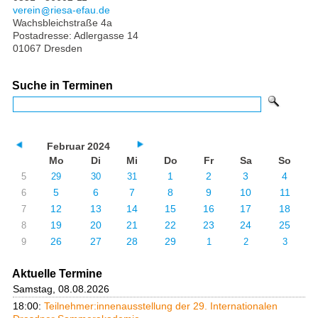
verein
riesa-efau.de
Wachsbleichstraße 4a
Postadresse: Adlergasse 14
01067 Dresden
Suche in Terminen
Februar 2024
Mo
Di
Mi
Do
Fr
Sa
So
1
2
3
4
5
29
30
31
5
6
7
8
9
10
11
6
12
13
14
15
16
17
18
7
19
20
21
22
23
24
25
8
26
27
28
29
9
1
2
3
Aktuelle Termine
Samstag, 08.08.2026
18:00:
Teilnehmer:innenausstellung der 29. Internationalen