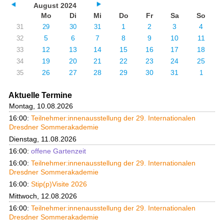
August 2024
Mo
Di
Mi
Do
Fr
Sa
So
1
2
3
4
31
29
30
31
5
6
7
8
9
10
11
32
12
13
14
15
16
17
18
33
19
20
21
22
23
24
25
34
26
27
28
29
30
31
35
1
Aktuelle Termine
Montag, 10.08.2026
16:00:
Teilnehmer:innenausstellung der 29. Internationalen
Dresdner Sommerakademie
Dienstag, 11.08.2026
16:00:
offene Gartenzeit
16:00:
Teilnehmer:innenausstellung der 29. Internationalen
Dresdner Sommerakademie
16:00:
Stip(p)Visite 2026
Mittwoch, 12.08.2026
16:00:
Teilnehmer:innenausstellung der 29. Internationalen
Dresdner Sommerakademie