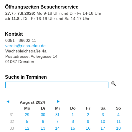
Öffnungszeiten Besucherservice
27.7.- 7.8.2026:
Mo 9-18 Uhr und Di - Fr 14-18 Uhr
ab 11.8.:
Di - Fr 16-19 Uhr und Sa 14-17 Uhr
Kontakt
0351 - 86602-11
verein
riesa-efau.de
Wachsbleichstraße 4a
Postadresse: Adlergasse 14
01067 Dresden
Suche in Terminen
August 2024
Mo
Di
Mi
Do
Fr
Sa
So
1
2
3
4
31
29
30
31
5
6
7
8
9
10
11
32
12
13
14
15
16
17
18
33