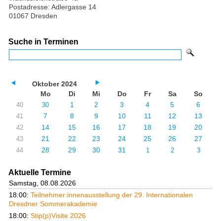
Postadresse: Adlergasse 14
01067 Dresden
Suche in Terminen
Oktober 2024
Mo
Di
Mi
Do
Fr
Sa
So
1
2
3
4
5
6
40
30
7
8
9
10
11
12
13
41
14
15
16
17
18
19
20
42
21
22
23
24
25
26
27
43
28
29
30
31
44
1
2
3
Aktuelle Termine
Samstag, 08.08.2026
18:00:
Teilnehmer:innenausstellung der 29. Internationalen
Dresdner Sommerakademie
18:00:
Stip(p)Visite 2026