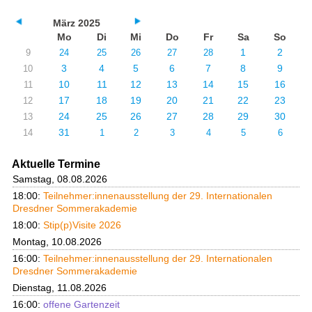
März 2025
Mo
Di
Mi
Do
Fr
Sa
So
1
2
9
24
25
26
27
28
3
4
5
6
7
8
9
10
10
11
12
13
14
15
16
11
17
18
19
20
21
22
23
12
24
25
26
27
28
29
30
13
31
14
1
2
3
4
5
6
Aktuelle Termine
Samstag, 08.08.2026
18:00:
Teilnehmer:innenausstellung der 29. Internationalen
Dresdner Sommerakademie
18:00:
Stip(p)Visite 2026
Montag, 10.08.2026
16:00:
Teilnehmer:innenausstellung der 29. Internationalen
Dresdner Sommerakademie
Dienstag, 11.08.2026
16:00:
offene Gartenzeit