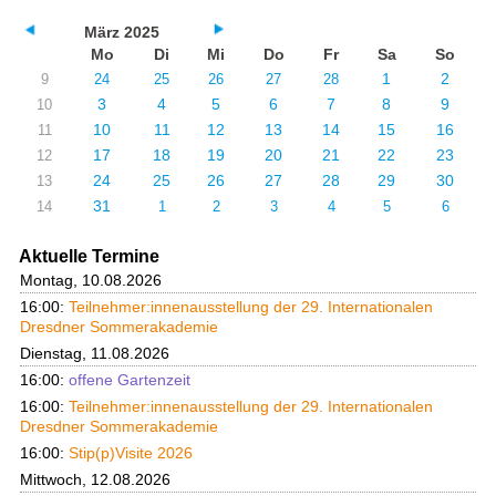
März 2025
Mo
Di
Mi
Do
Fr
Sa
So
1
2
9
24
25
26
27
28
3
4
5
6
7
8
9
10
10
11
12
13
14
15
16
11
17
18
19
20
21
22
23
12
24
25
26
27
28
29
30
13
31
14
1
2
3
4
5
6
Aktuelle Termine
Montag, 10.08.2026
16:00:
Teilnehmer:innenausstellung der 29. Internationalen
Dresdner Sommerakademie
Dienstag, 11.08.2026
16:00:
offene Gartenzeit
16:00:
Teilnehmer:innenausstellung der 29. Internationalen
Dresdner Sommerakademie
16:00:
Stip(p)Visite 2026
Mittwoch, 12.08.2026