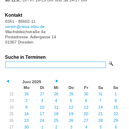
Kontakt
0351 - 86602-11
verein
riesa-efau.de
Wachsbleichstraße 4a
Postadresse: Adlergasse 14
01067 Dresden
Suche in Terminen
Juni 2025
Mo
Di
Mi
Do
Fr
Sa
So
1
22
26
27
28
29
30
31
2
3
4
5
6
7
8
23
9
10
11
12
13
14
15
24
16
17
18
19
20
21
22
25
23
24
25
26
27
28
29
26
30
27
1
2
3
4
5
6