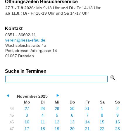
Öffnungszeiten Besucherservice
27.7.- 7.8.2026:
Mo 9-18 Uhr und Di - Fr 14-18 Uhr
ab 11.8.:
Di - Fr 16-19 Uhr und Sa 14-17 Uhr
Kontakt
0351 - 86602-11
verein
riesa-efau.de
Wachsbleichstraße 4a
Postadresse: Adlergasse 14
01067 Dresden
Suche in Terminen
November 2025
Mo
Di
Mi
Do
Fr
Sa
So
1
2
44
27
28
29
30
31
3
4
5
6
7
8
9
45
10
11
12
13
14
15
16
46
17
18
19
20
21
22
23
47